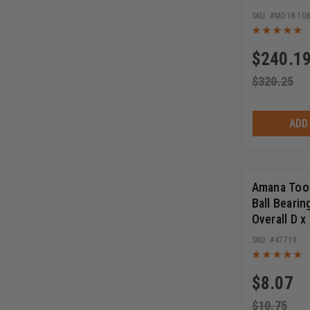
108T ATB, 
MD18-108
Bore, Circu
$
240.1
$
320.25
ADD
Amana Tool
Ball Bearin
Overall D x
3/16 Heigh
47719
$
8.07
$
10.75