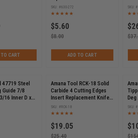
10 Deg, 1 Inch
11/64 D x 3-1/4 Long
70m
630-272
lar Saw Blade
9
$
5.60
$
2
$
8.00
$
37
 TO CART
ADD TO CART
 47719 Steel
Amana Tool RCK-18 Solid
Aman
g Guide 7/8
Carbide 4 Cutting Edges
Tipp
 3/16 Inner D x
Insert Replacement Knife
Deg 
t
General Purpose Wood,
x 1/
RCK-18
Chipboard, Plywood 18 x
Cutt
18 x 2mm
$
19.05
$
1
$
25.40
$
15