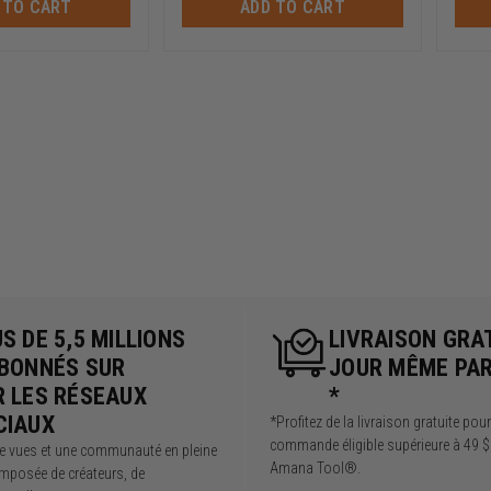
 TO CART
ADD TO CART
S DE 5,5 MILLIONS
LIVRAISON GRA
ABONNÉS SUR
JOUR MÊME PA
R LES RÉSEAUX
*
CIAUX
*Profitez de la livraison gratuite pou
commande éligible supérieure à 49 $
de vues et une communauté en pleine
Amana Tool®.
mposée de créateurs, de