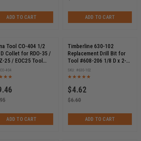
ADD TO CART
ADD TO CART
a Tool CO-404 1/2
Timberline 630-102
 D Collet for RDO-35 /
Replacement Drill Bit for
-25 / EOC25 Tool
Tool #608-206 1/8 D x 2-
er
9/16 Long
CO-404
630-102
9.46
$
4.62
.95
$
6.60
ADD TO CART
ADD TO CART