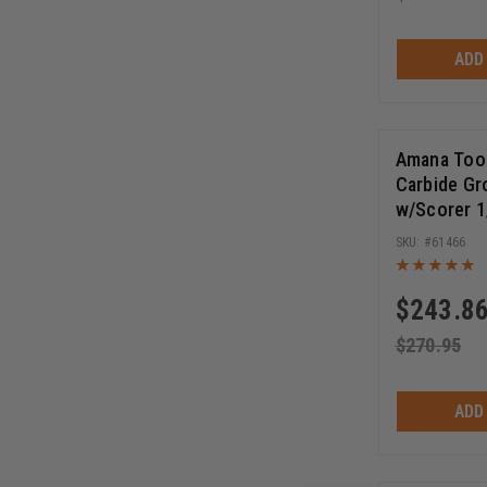
ADD
Amana Tool
Carbide Gr
w/Scorer 
(5) D x 1-1
61466
Cutter
$
243.8
$
270.95
ADD