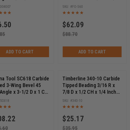
m Long x 10mm SHK
Inch SHK
304007
FO-560
6.50
$
62.09
.85
$
88.70
ADD TO CART
ADD TO CART
a Tool SC618 Carbide
Timberline 340-10 Carbide
ed 3-Wing Bevel 45
Tipped Beading 3/16 R x
Angle x 3-1/2 D x 1 CH
7/8 D x 1/2 CH x 1/4 Inch
2 & 3/4 Bore Shaper
SHK Router Bit
SC618
340-10
er
08.22
$
25.17
4.60
$
35.95