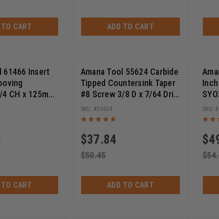
 TO CART
ADD TO CART
 61466 Insert
Amana Tool 55624 Carbide
Aman
ooving
Tipped Countersink Taper
Inch
1/4 CH x 125mm
#8 Screw 3/8 D x 7/64 Drill
SYOZ
/4 Bore Shaper
D x 1/4 Hex SHK
Hold
55624
6
$
37.84
$
4
$
50.45
$
54
 TO CART
ADD TO CART