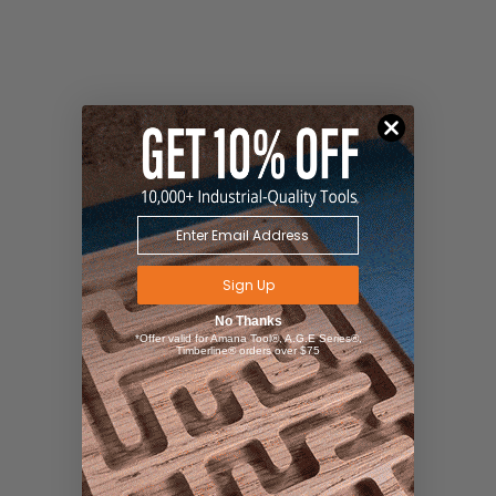
Sign Up
No Thanks
*Offer valid for Amana Tool®, A.G.E Series®,
Timberline® orders over $75