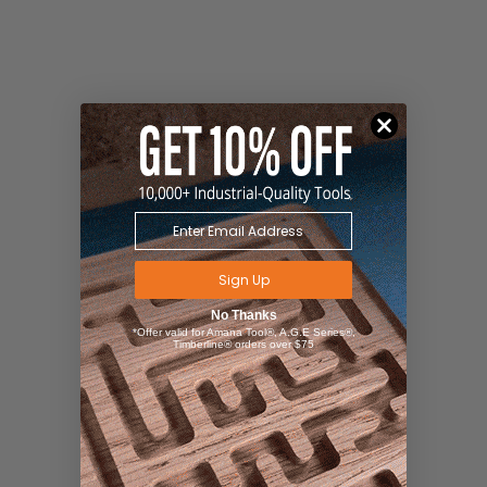
Sign Up
No Thanks
*Offer valid for Amana Tool®, A.G.E Series®,
Timberline® orders over $75