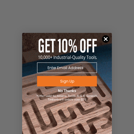
Sign Up
No Thanks
*Offer valid for Amana Tool®, A.G.E Series®,
Timberline® orders over $75