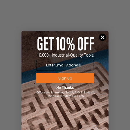
Sign Up
No Thanks
*Offer valid for Amana Tool®, A.G.E Series®,
Timberline® orders over $75