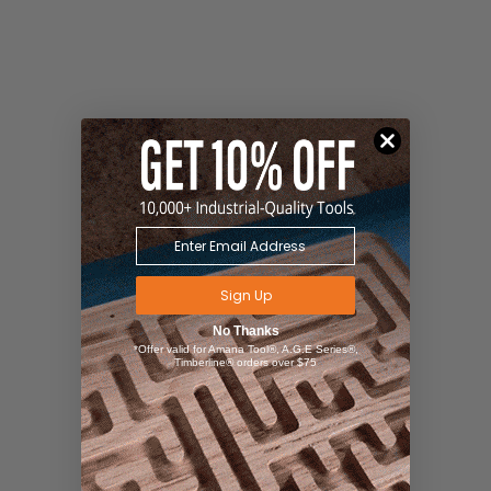
Sign Up
No Thanks
*Offer valid for Amana Tool®, A.G.E Series®,
Timberline® orders over $75