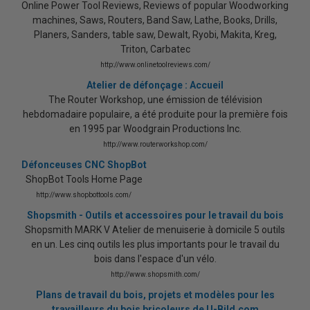
Online Power Tool Reviews, Reviews of popular Woodworking
machines, Saws, Routers, Band Saw, Lathe, Books, Drills,
Planers, Sanders, table saw, Dewalt, Ryobi, Makita, Kreg,
Triton, Carbatec
http://www.onlinetoolreviews.com/
Atelier de défonçage : Accueil
The Router Workshop, une émission de télévision
hebdomadaire populaire, a été produite pour la première fois
en 1995 par Woodgrain Productions Inc.
http://www.routerworkshop.com/
Défonceuses CNC ShopBot
ShopBot Tools Home Page
http://www.shopbottools.com/
Shopsmith - Outils et accessoires pour le travail du bois
Shopsmith MARK V Atelier de menuiserie à domicile 5 outils
en un. Les cinq outils les plus importants pour le travail du
bois dans l'espace d'un vélo.
http://www.shopsmith.com/
Plans de travail du bois, projets et modèles pour les
travailleurs du bois bricoleurs de U-Bild.com