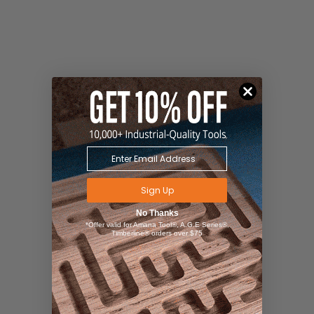
Sign Up
No Thanks
*Offer valid for Amana Tool®, A.G.E Series®,
Timberline® orders over $75