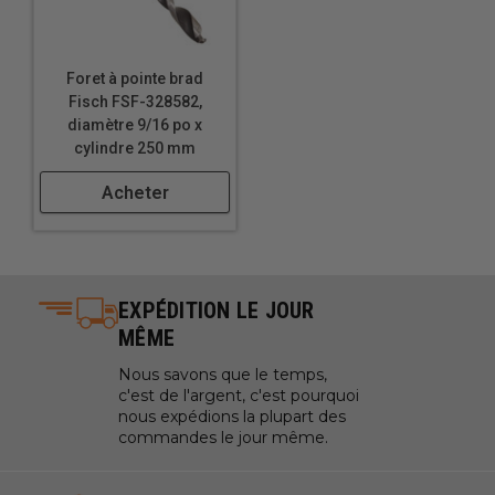
Perçage de trous pour câbles et fils dans les
bureaux et les centres de divertissement
Création de trous de démarrage pour des mèches ou
Foret à pointe brad
des scies plus grandes
Fisch FSF-328582,
Perçage de trous pour les supports d'étagères dans
diamètre 9/16 po x
les bibliothèques et les armoires
cylindre 250 mm
Fabriquer des jouets en bois avec des pièces
Acheter
mobiles
Faire des trous pour des bijoux en bois
Perçage de trous d'aération dans les enceintes en
bois
EXPÉDITION LE JOUR
MÊME
Nous savons que le temps,
c'est de l'argent, c'est pourquoi
nous expédions la plupart des
commandes le jour même.