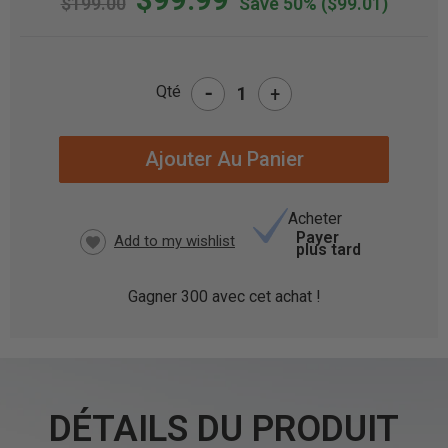
$199.00
Save 50%
($99.01)
-
Qté
+
STOCK
ACTUEL
:
Acheter
Payer
plus tard
Gagner
300
avec cet achat !
DÉTAILS DU PRODUIT