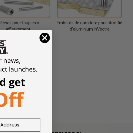
èches pour toupies à
Embouts de garniture pour stratifié
affleurement
d'aluminium InVectra