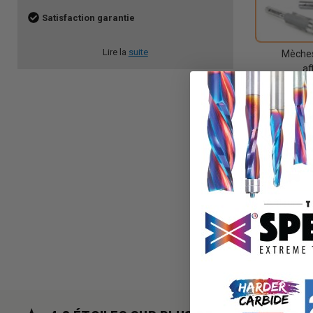
Satisfaction garantie
Lire la
suite
Mèches
af
Affleurer 
tou