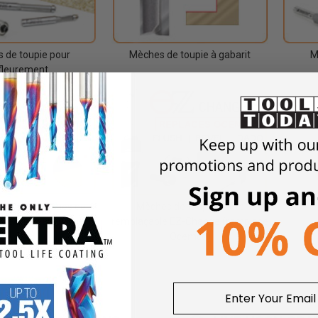
 de toupie pour
Mèches de toupie à gabarit
M
fleurement
avec des mèches de
Mèches de toupie à tête
pie à biseau
remplaçable EZ-Change (remplace
Ocemco)