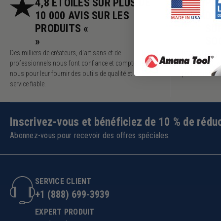
4,8 ÉTOILES SUR PLUS DE
PLU
10 000 AVIS SUR LES
D'
PRODUITS «
SU
»
SO
Des milliers de créateurs, d'artisans et de
Des millions 
professionnels nous font confiance et comptent sur
expansion, co
nous pour leur fournir des outils de qualité et un
professionnel
service fiable.
Inscrivez-vous et bénéficiez de 10 % de réduc
Abonnez-vous pour recevoir des offres spéciales.
SERVICE CLIENT
+1 (888) 699-3939
EXPERT PRODUIT