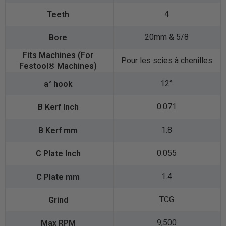
4
20mm & 5/8
Pour les scies à chenilles
12°
0.071
1.8
0.055
1.4
TCG
9,500