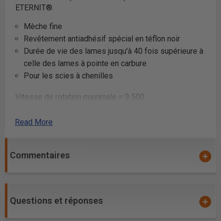
ETERNIT®.
Mèche fine
Revêtement antiadhésif spécial en téflon noir
Durée de vie des lames jusqu'à 40 fois supérieure à
celle des lames à pointe en carbure
Pour les scies à chenilles
Vitesse de rotation maximale = 9 500.
Lignes directrices en matière de sécurité
pour les
Read More
lames de scie.
Commentaires
Questions et réponses