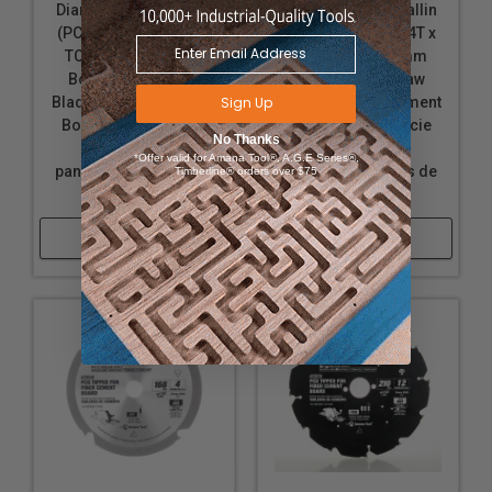
Diamant polycristallin
Diamant polycristallin
(PCD) 160mm D x 4T x
(PCD) 190mm D x 4T x
TCG, 12 Deg, 20mm
TCG, 12 Deg, 30mm
Bore, Circular Saw
Bore, Circular Saw
Blade for Fiber Cement
Sign Up
Blade for Fiber Cement
Board (lame de scie
Board (lame de scie
No Thanks
circulaire pour
circulaire pour
*Offer valid for Amana Tool®, A.G.E Series®,
panneaux de fibres de
panneaux de fibres de
Timberline® orders over $75
ciment)
ciment)
Acheter
Acheter