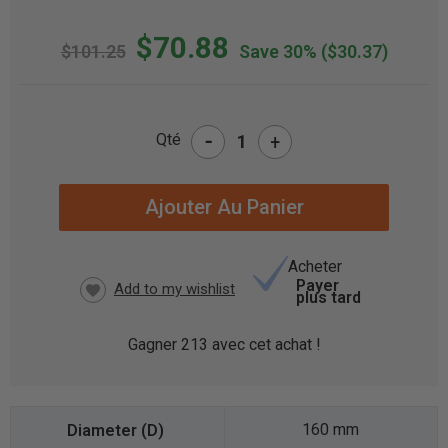
$70.88
$101.25
Save 30%
($30.37)
-
Qté
+
STOCK
ACTUEL
:
Acheter
Payer
plus tard
Gagner
213
avec cet achat !
160 mm