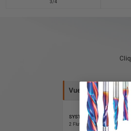
3/4
Cliq
Vue d'ensemble
SYSTÈME D'ENTRAÎNEMENT
2 Flute Carbide Tipped