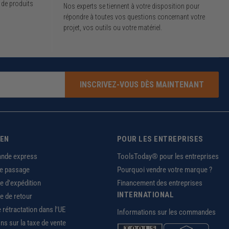
 de produits
Nos experts se tiennent à votre disposition pour
répondre à toutes vos questions concernant votre
projet, vos outils ou votre matériel.
INSCRIVEZ-VOUS DÈS MAINTENANT
IEN
POUR LES ENTREPRISES
nde express
ToolsToday® pour les entreprises
de passage
Pourquoi vendre votre marque ?
ue d'expédition
Financement des entreprises
INTERNATIONAL
ue de retour
e rétractation dans l'UE
Informations sur les commandes
ns sur la taxe de vente