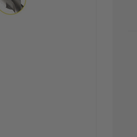
STO
ACT
: