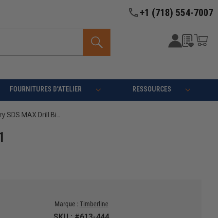
+1 (718) 554-7007
FOURNITURES D'ATELIER
RESSOURCES
Timberline 613-444 Carbide Tipped Masonry SDS MAX Drill Bit 3/4 D x 31 Inch Cut Length x 36 Inch Long
1
Marque :
Timberline
SKU : #613-444