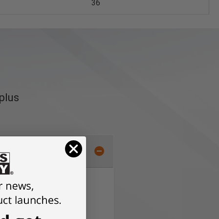
36
 plus