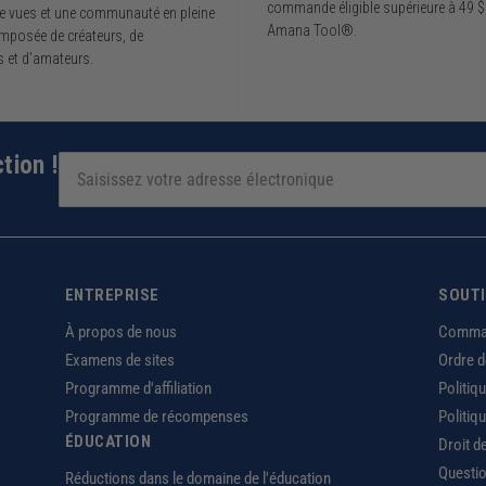
commande éligible supérieure à 49 $
de vues et une communauté en pleine
Amana Tool®.
mposée de créateurs, de
s et d'amateurs.
tion !
ENTREPRISE
SOUT
À propos de nous
Comma
Examens de sites
Ordre 
Programme d'affiliation
Politiq
Programme de récompenses
Politiq
ÉDUCATION
Droit d
Questio
Réductions dans le domaine de l'éducation