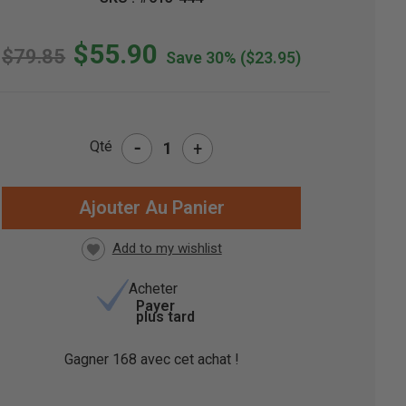
$55.90
$79.85
Save 30%
($23.95)
-
Qté
+
CK
UEL
Acheter
Payer
plus tard
Gagner
168
avec cet achat !