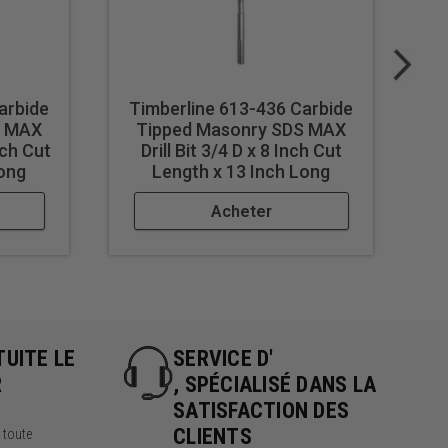
arbide
Timberline 613-436 Carbide
T
S MAX
Tipped Masonry SDS MAX
nch Cut
Drill Bit 3/4 D x 8 Inch Cut
D
Long
Length x 13 Inch Long
Acheter
TUITE LE
SERVICE D'
R
, SPÉCIALISÉ DANS LA
SATISFACTION DES
CLIENTS
r toute