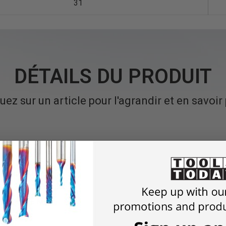
31
DÉTAILS DU PRODUIT
uez sur un article pour l'agrandir et en savoir
 À FENTE MAX