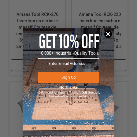
Amana Tool RCK-270
Amana Tool RCK-220
Insertion en carbure
Insertion en carbure
massif Couteau de
massif Couteau de
remplacement Infinity
remplacement Infinity
System 50 x 30.5 x
System 50 x 30.5 x
2mm Profil 8 - Vendu
2mm Profil 3 - Vendu
par paire.
par paire.
Acheter
Acheter
Sign Up
No Thanks
*Offer valid for Amana Tool®, A.G.E Series®,
Timberline® orders over $75