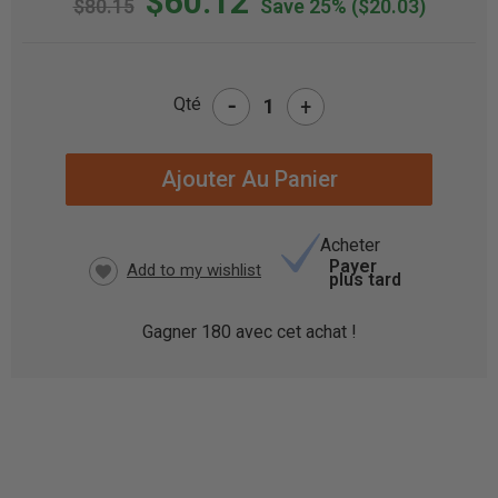
$60.12
$80.15
Save 25%
($20.03)
-
Qté
+
STOCK
ACTUEL
:
Acheter
Payer
plus tard
Gagner
180
avec cet achat !