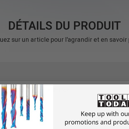
DÉTAILS DU PRODUIT
uez sur un article pour l'agrandir et en savoir
 Vis de retenue Torx® et Phillips®