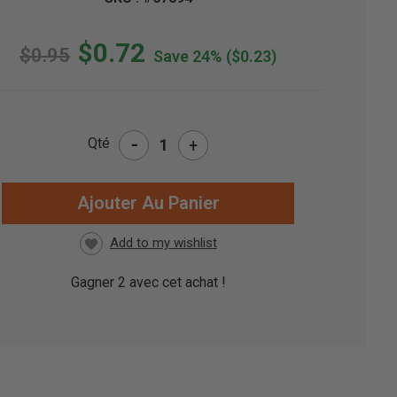
$0.72
$0.95
Save 24%
($0.23)
-
Qté
+
CK
UEL
Gagner
2
avec cet achat !