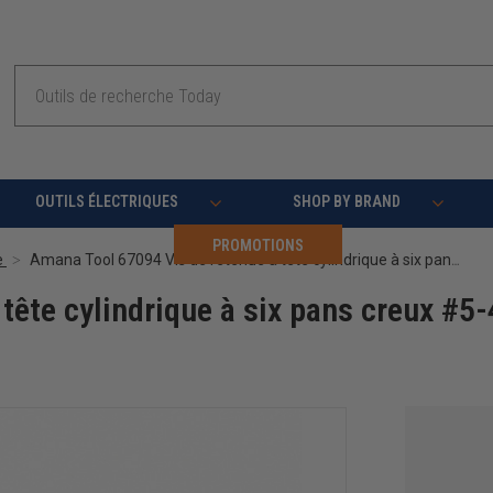
Recherche
OUTILS ÉLECTRIQUES
SHOP BY BRAND
PROMOTIONS
e
Amana Tool 67094 Vis de retenue à tête cylindrique à six pans creux #5-40 x 1/2 NC
tête cylindrique à six pans creux #5