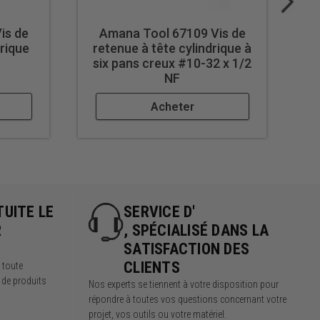
is de
Amana Tool 67109 Vis de
drique
retenue à tête cylindrique à
r
six pans creux #10-32 x 1/2
si
NF
Acheter
TUITE LE
SERVICE D'
R
, SPÉCIALISÉ DANS LA
SATISFACTION DES
CLIENTS
r toute
 de produits
Nos experts se tiennent à votre disposition pour
répondre à toutes vos questions concernant votre
projet, vos outils ou votre matériel.