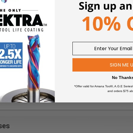
SIGN ME 
No Thank
*Offer valid for Amana Tool®, A.G.E Series
and orders $75 ab
ses