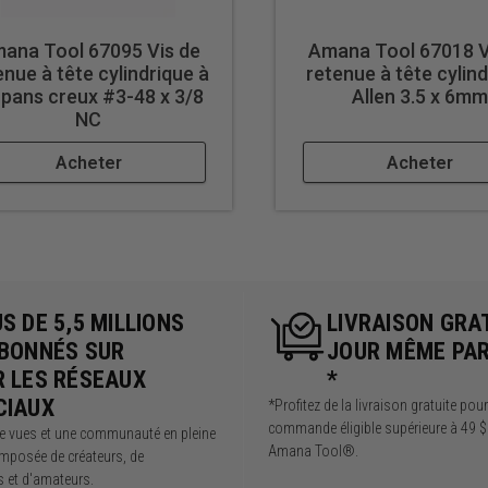
ana Tool 67095 Vis de
Amana Tool 67018 V
enue à tête cylindrique à
retenue à tête cylin
 pans creux #3-48 x 3/8
Allen 3.5 x 6mm
NC
Acheter
Acheter
S DE 5,5 MILLIONS
LIVRAISON GRA
ABONNÉS SUR
JOUR MÊME PA
R LES RÉSEAUX
*
CIAUX
*Profitez de la livraison gratuite pou
commande éligible supérieure à 49 $
de vues et une communauté en pleine
Amana Tool®.
mposée de créateurs, de
s et d'amateurs.