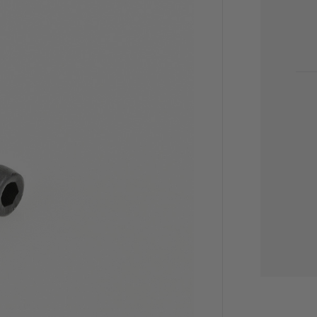
STO
ACT
: