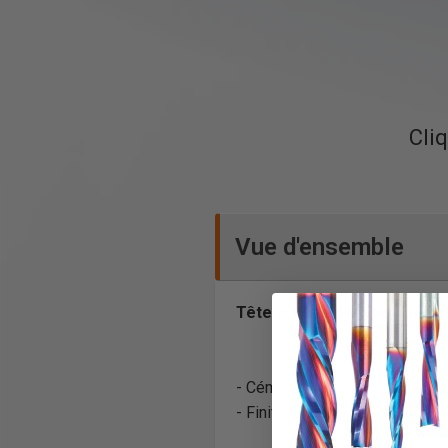
Cliq
Vue d'ensemble
Tête creuse de type Allen -
- Cémenté
- Finition noir-oxyde