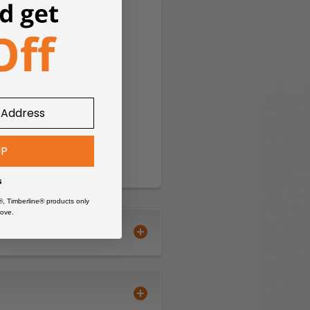
UP
s
®, Timberline® products only
ove.